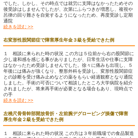
でした。しかし、その時点では就労に支障はなかったためその
後受診はしませんでしたが、次第にふらつきが増悪し、複視や
呂律の回り難さを自覚するようになったため、再度受診し定期
通院
続きを読む >>
右変形性股関節症で障害厚生年金３級を受給できた例
１ 相談に来られた時の状況 この方は５位前から右の股関節に
少し違和感を感じる事がありましたが、日常生活や仕事に支障
はなかったため受診しませんでした。徐々に痛みも出現し、５
年後には痛みが強くなり、整形外科を受診し、変形性股関節症
との診断を受け痛み止めなどの薬をもらい経過観察となり通院
しました。手術の可否について相談したところ大学病院を紹介
されましたが、将来再手術が必要となる場合もあり、現時点で
の手
続きを読む >>
左橈尺骨骨幹部開放骨折・左前腕デグロービング損傷で障害
厚生年金２級を受給できた例
１ 相談に来られた時の状況 この方は３年前職場での食品製造