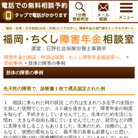
障害年金の相談・申請は福岡・ちくし障害年金相談室へ。
>
受給事例
>
肢体の障害の事例
肢体の障害の事例
先天性の障害で、診断書１枚で遡及認定された例
１ 相談に来られた時の状況 この方は生まれつき左手の全指が
欠損した状態でしたが、３０歳を過ぎるまで、障害年金の制度
を知らず、手続きをしていませんでした。生来のため生活にも
慣れ、大きな不自由も感じていませんでしたが、就労などの際
に支障を生じることもありました。生来のため、治療のしよう
もなく、状態の変化もなく、義手等の装着も必要ないと思い、
幼少期以降は特に医療機関等の受診もしていませんでしたが、