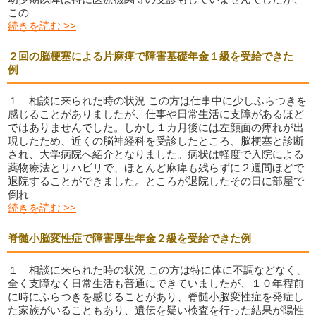
この
続きを読む >>
２回の脳梗塞による片麻痺で障害基礎年金１級を受給できた
例
１ 相談に来られた時の状況 この方は仕事中に少しふらつきを
感じることがありましたが、仕事や日常生活に支障があるほど
ではありませんでした。しかし１カ月後には左顔面の痺れが出
現したため、近くの脳神経科を受診したところ、脳梗塞と診断
され、大学病院へ紹介となりました。病状は軽度で入院による
薬物療法とリハビリで、ほとんど麻痺も残らずに２週間ほどで
退院することができました。ところが退院したその日に部屋で
倒れ
続きを読む >>
脊髄小脳変性症で障害厚生年金２級を受給できた例
１ 相談に来られた時の状況 この方は特に体に不調などなく、
全く支障なく日常生活も普通にできていましたが、１０年程前
に時にふらつきを感じることがあり、脊髄小脳変性症を発症し
た家族がいることもあり、遺伝を疑い検査を行った結果が陽性