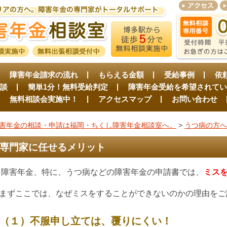
障害年金請求の流れ
もらえる金額
受給事例
依
談
簡単1分！無料受給判定
障害年金受給を希望されてい
無料相談会実施中！
アクセスマップ
お問い合わせ
害年金の相談・申請は福岡・ちくし障害年金相談室へ。
>
うつ病の方へ
専門家に任せるメリット
障害年金、特に、うつ病などの障害年金の申請書では、
ミス
まずここでは、なぜミスをすることができないのかの理由をご
（１）不服申し立ては、覆りにくい！