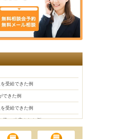
級を受給できた例
ができた例
級を受給できた例
１級にt改定された例
できた例