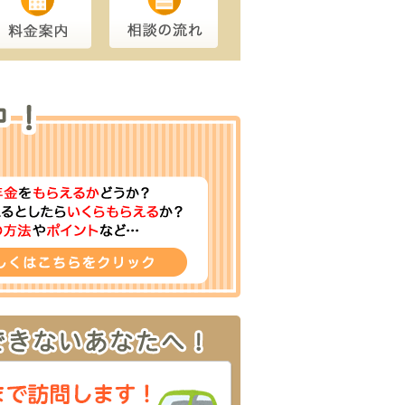
認定された例
できた例
礎年金１級を受給できた例