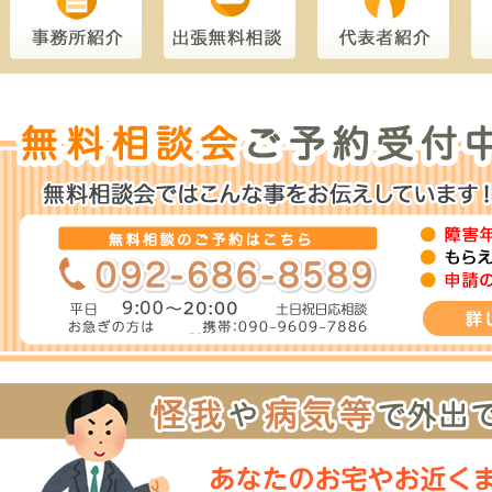
2026.04.22
先天性の障害で、診断書１枚で遡及
受給事例
2026.03.27
双極性障害での２回目の申請で受給
受給事例
2026.03.23
２回の脳梗塞による片麻痺で障害基
受給事例
2026.03.02
妄想性障害で遡及して受給できた例
受給事例