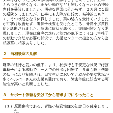
ふらつきが酷くなり、細かい動作なども難しくなったため神経
内科を受診しましたが、明確な原因は分からず、２カ月に１回
の通院をしましたが、仕事にも支障が出始め、精神的にも辛
く、うつ状態となり休職しました。薬の処方を受けていました
が症状は改善せず、遺伝子検査を受けたところ、脊髄小脳変性
症と診断されました。急速に症状が悪化し、復職困難となり退
職しました。現在は麻痺の進行と筋力の低下によりほぼ車椅子
の移動で介助が必要な状況で、支援センターの担当の方から当
相談室に相談ありました。
２ 当相談室の見解
麻痺の進行と筋力の低下により、杖歩行も不安定な状況でほぼ
車椅子による移動で、一人での外出は困難で、食事も嚥下機能
の低下により制限され、日常生活において介助が必要な状況が
多くヘルパーさんの支援も受けており、障害等級に該当する可
能性が高いと判断しました。
３ サポート依頼を受けてから請求までにやったこと
（１）原因傷病である、脊髄小脳変性症の初診日を確定しまし
た。