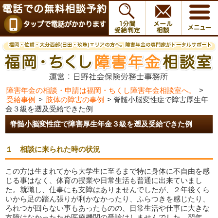
障害年金の相談・申請は福岡・ちくし障害年金相談室へ。
>
受給事例
>
肢体の障害の事例
>
脊髄小脳変性症で障害厚生年
金３級を遡及受給できた例
脊髄小脳変性症で障害厚生年金３級を遡及受給できた例
１ 相談に来られた時の状況
この方は生まれてから大学生に至るまで特に身体に不自由を感
じる事はなく、体育の授業や日常生活も普通に出来ていまし
た。就職し、仕事にも支障はありませんでしたが、２年後くら
いから足の踏ん張りが利かなかったり、ふらつきを感じたり、
ろれつが回らない事もあったものの、日常生活や仕事に大きな
支障はなかったため医療機関の受診はしませんでした。翌年、