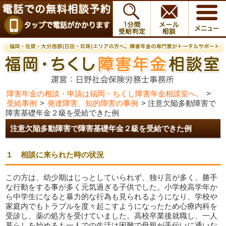
障害年金の相談・申請は福岡・ちくし障害年金相談室へ。
>
受給事例
>
発達障害、知的障害の事例
>
注意欠陥多動障害で
障害基礎年金２級を受給できた例
注意欠陥多動障害で障害基礎年金２級を受給できた例
１ 相談に来られた時の状況
この方は、幼少期はじっとしていられず、独り言が多く、勝手
な行動をする事が多く元気過ぎる子供でした。小学校高学年か
ら中学生になると暴力的な行為も見られるようになり、学校や
家庭内でもトラブルを度々起こすようになったため心療内科を
受診し、薬の処方を受けていました。高校卒業後就職し、一人
暮らしを始めるも一人での生活は困難で母親が手伝いに通いな