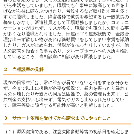
がら生活をしていました。職場でも仕事中に激高して奇声を上
げながら柱に頭をぶつけたり、号泣するなど取り乱す事も多く
すぐに退職しました。障害者枠で就労を希望するも一般就労の
募集しかなく、派遣社員として工場勤務しましたが、コミュニ
ケーションが取れず、ミスが多く、職場でも孤立し欠勤する事
が多くなり退職となりました。部屋はゴミ屋敷状態で、金銭管
理は出来ず欲しい物があれば衝動買いをしてしまい家賃を滞納
したり、ガスが止められ、母親が支払ったりしていますが、他
人の訪問を拒否する事もあり、グループホームへの入所を検討
しているところ、当相談室に相談があり面談しました。
２ 当相談室の見解
現在の日常生活は、常に誰かが看ていないと何をするか分から
ず、今まで以上に援助が必要な状況で、暴力を振ったり暴れて
ものを壊したり母親との同居は困難で、薬の管理も出来ず、公
共料金の支払いも出来ず、電気やガスも止められたりしてい
て、障害等級に該当する可能性が高いと判断しました。
３ サポート依頼を受けてから請求までにやったこと
（１）原因傷病である、注意欠陥多動障害の初診日を確定しま