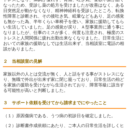
なったため、受診し薬の処方を受けましたが改善はなく、ある
日突然足が動かなくなり、精神神経科を受診したところ、転換
性障害と診断され、その後吐き気、眩暈などもあり、足の感覚
も無かった為、半年くらい車椅子を使い、家族に援助してもら
い生活していました。足の感覚が戻り、Ａ型事業所に通う事に
なりましたが、仕事のミスが多く、何度も注意され、極度のス
トレスと人間関係に疲れ出勤出来なくなりました。日常生活に
おいての家族の援助なしでは生活出来ず、当相談室に電話の相
談がありました。
２ 当相談室の見解
家族以外の人とは交流が無く、人と話をする事がストレスにな
り、無職で外出が出来ず家に閉じ籠っており、日常生活の殆ど
を家族の援助を受けながら生活されており、障害等級に該当す
る可能性が高いと判断しました。
３ サポート依頼を受けてから請求までにやったこと
（１）原因傷病である、うつ病の初診日を確定しました。
（２）診断書作成依頼にあたり、ご本人の日常生活を詳しくヒ