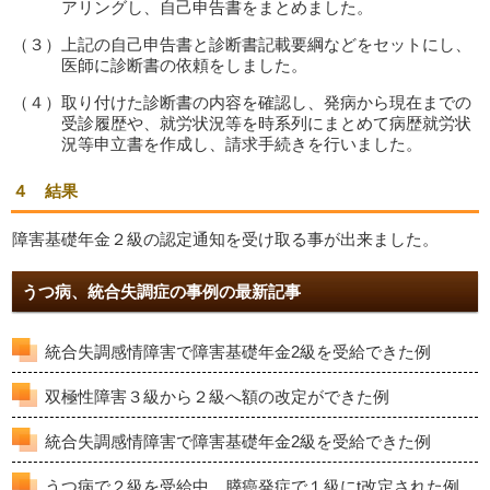
アリングし、自己申告書をまとめました。
（３）上記の自己申告書と診断書記載要綱などをセットにし、
医師に診断書の依頼をしました。
（４）取り付けた診断書の内容を確認し、発病から現在までの
受診履歴や、就労状況等を時系列にまとめて病歴就労状
況等申立書を作成し、請求手続きを行いました。
４ 結果
障害基礎年金２級の認定通知を受け取る事が出来ました。
うつ病、統合失調症の事例の最新記事
統合失調感情障害で障害基礎年金2級を受給できた例
双極性障害３級から２級へ額の改定ができた例
統合失調感情障害で障害基礎年金2級を受給できた例
うつ病で２級を受給中、膵癌発症で１級にt改定された例