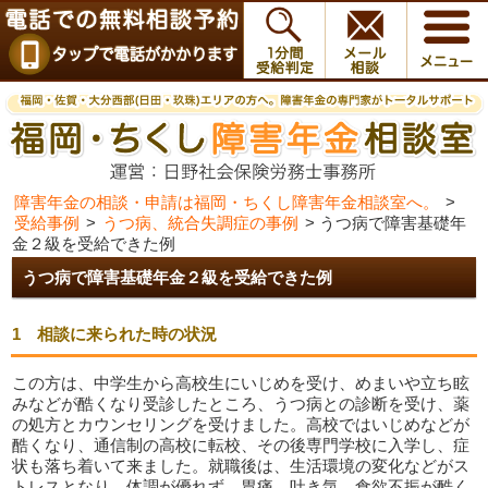
障害年金の相談・申請は福岡・ちくし障害年金相談室へ。
>
受給事例
>
うつ病、統合失調症の事例
>
うつ病で障害基礎年
金２級を受給できた例
うつ病で障害基礎年金２級を受給できた例
1 相談に来られた時の状況
この方は、中学生から高校生にいじめを受け、めまいや立ち眩
みなどが酷くなり受診したところ、うつ病との診断を受け、薬
の処方とカウンセリングを受けました。高校ではいじめなどが
酷くなり、通信制の高校に転校、その後専門学校に入学し、症
状も落ち着いて来ました。就職後は、生活環境の変化などがス
トレスとなり、体調が優れず、胃痛、吐き気、食欲不振が酷く