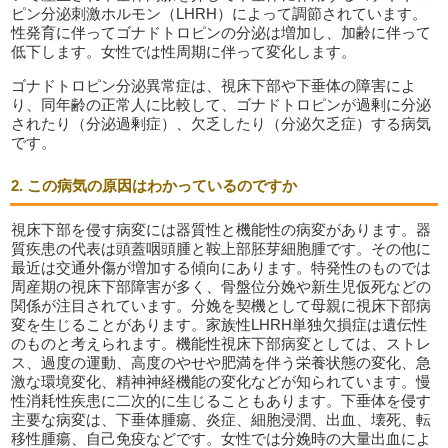
ピン分泌刺激ホルモン（LHRH）によって調節されています。
性発育に伴ってゴナドトロピンの分泌は増加し、加齢に伴って
低下します。女性では性周期に伴って変化します。
ゴナドトロピン分泌異常症は、視床下部や下垂体の障害によ
り、同年齢の正常人に比較して、ゴナドトロピンが過剰に分泌
されたり（分泌過剰症）、欠乏したり（分泌欠乏症）する病気
です。
2. この病気の原因はわかっているのですか
視床下部を侵す病変には器質性と機能性の病変があります。器
質疾患の代表は頭蓋咽頭腫と鞍上部胚芽細胞腫です。その他に
最近は交通外傷が増加する傾向にあります。特発性のものでは
周産期の視床下部障害が多く、骨盤位分娩や新生児仮死などの
関係が注目されています。分娩を契機として母親に視床下部病
変を生じることがあります。家族性LHRH単独欠損症は遺伝性
のものと考えられます。機能性視床下部病変としては、ストレ
ス、過度の運動、高度のやせや肥満を伴う栄養状態の変化、急
激な環境変化、精神神経機能の変化などが知られています。慢
性消耗性疾患に二次的に生じることもあります。下垂体を侵す
主要な病変は、下垂体腫瘍、炎症、細胞浸潤、出血、壊死、転
移性腫瘍、自己免疫などです。女性では分娩時の大量出血によ