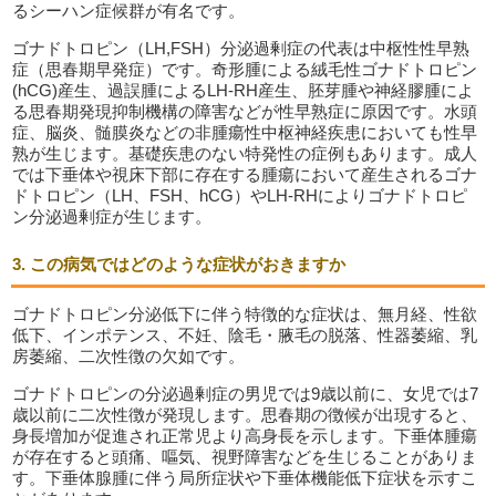
るシーハン症候群が有名です。
ゴナドトロピン（LH,FSH）分泌過剰症の代表は中枢性性早熟
症（思春期早発症）です。奇形腫による絨毛性ゴナドトロピン
(hCG)産生、過誤腫によるLH-RH産生、胚芽腫や神経膠腫によ
る思春期発現抑制機構の障害などが性早熟症に原因です。水頭
症、脳炎、髄膜炎などの非腫瘍性中枢神経疾患においても性早
熟が生じます。基礎疾患のない特発性の症例もあります。成人
では下垂体や視床下部に存在する腫瘍において産生されるゴナ
ドトロピン（LH、FSH、hCG）やLH-RHによりゴナドトロピ
ン分泌過剰症が生じます。
3. この病気ではどのような症状がおきますか
ゴナドトロピン分泌低下に伴う特徴的な症状は、無月経、性欲
低下、インポテンス、不妊、陰毛・腋毛の脱落、性器萎縮、乳
房萎縮、二次性徴の欠如です。
ゴナドトロピンの分泌過剰症の男児では9歳以前に、女児では7
歳以前に二次性徴が発現します。思春期の徴候が出現すると、
身長増加が促進され正常児より高身長を示します。下垂体腫瘍
が存在すると頭痛、嘔気、視野障害などを生じることがありま
す。下垂体腺腫に伴う局所症状や下垂体機能低下症状を示すこ